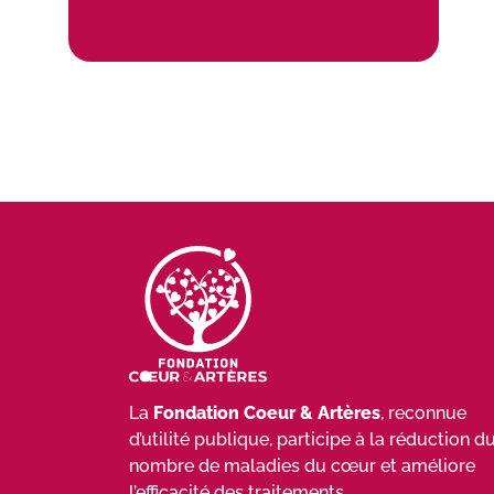
C’est simple : devenez partena
participez à la recherche et à
CONTACTEZ-NOUS !
La
Fondation Coeur & Artères
, reconnue
d’utilité publique, participe à la réduction d
nombre de maladies du cœur et améliore
l’efficacité des traitements.