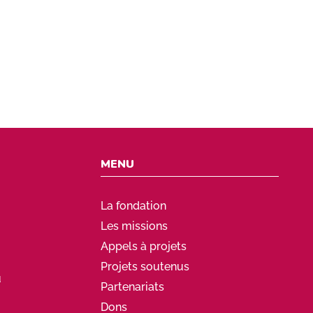
ire de la Fondation Coeur & Artères et vous aussi
 la prévention des maladies cardiovasculaires !
MENU
La fondation
Les missions
Appels à projets
Projets soutenus
u
Partenariats
Dons