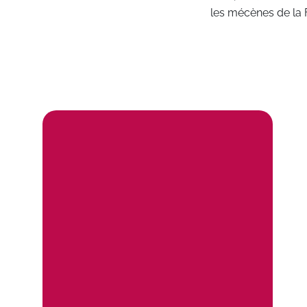
les mécènes de la 
Impliquez-vous ! Mobilisez vo
ET POURQU