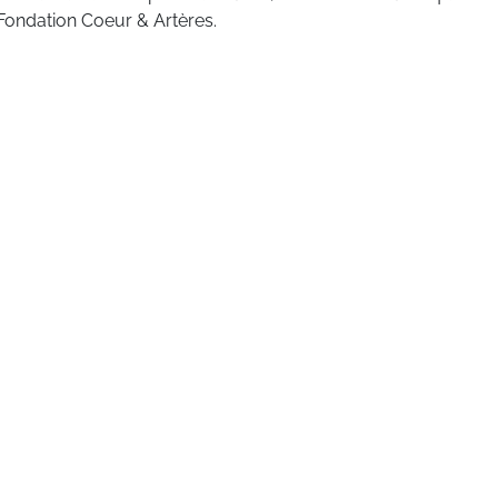
Fondation Coeur & Artères.
tre entreprise et vos collaborateurs.
OI PAS VOUS ?