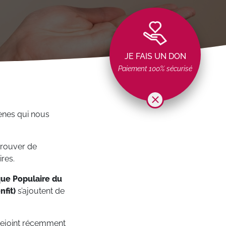
JE FAIS UN DON
Paiement 100% sécurisé
ènes qui nous
trouver de
ires.
ue Populaire du
fit)
s’ajoutent de
rejoint récemment