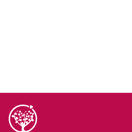
Pour exercer ce droit, adressez-vous à :
FONDATION CŒUR ET ARTÈRES
Hôpital Européen Georges Pompidou
20 rue Leblanc
75015 Paris
FRANCE
Tél: 01.40.62.98.82
Email : contact@fondacoeur.com
Notre service donateur est accessible à l’adresse
suivante :
contact@fondacoeur.com
ou au numéro
suivant : 01. 40.62.98.82