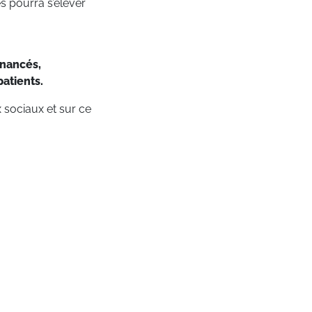
s pourra s’élever
inancés,
atients.
sociaux et sur ce