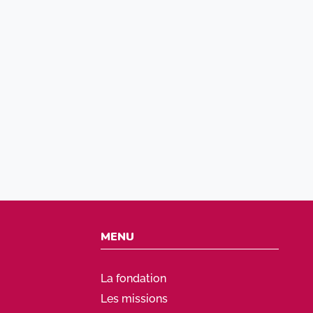
IERS PROJETS :
jet scientifique fin 2020 soutenu par la FCA à hauteur de
64 
Bougouin avec un projet portant sur
La construction d’un algor
ort subite.
ppel à projets a été lancé portant sur “l’Intelligence artificiell
et a été accordé au Dr Mikael Laredo
LIEN VERS ARTICLE "APPEL A PROJETS"
MENU
La fondation
Les missions