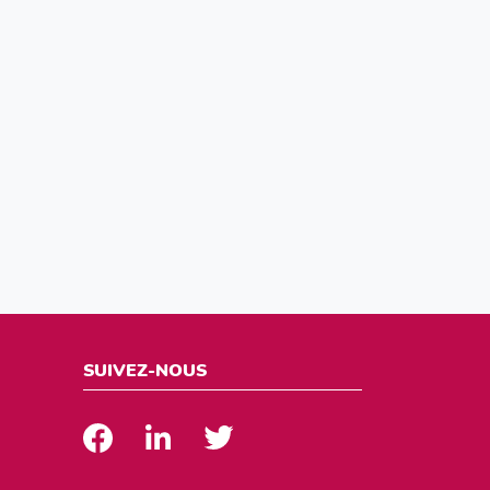
000€
: le lauréat
ithme de prédiction
e et l’imagerie
SUIVEZ-NOUS