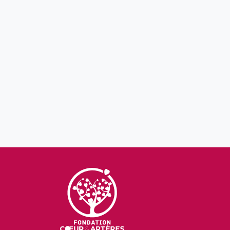
LES DERN
Lancement d’un pro
est le Dr Wulfran 
de survenue de la m
En 2021, un nouvel a
cardiovasculaire” 